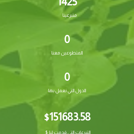
1425
متبرعينا
0
المتطوعين معنا
0
الدول التي نعمل بها
151683.58
$
التبرعات التي قدمت لنا $